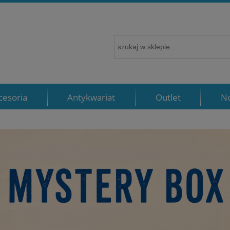
cesoria
Antykwariat
Outlet
N