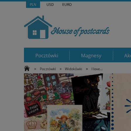
PLN
USD
EURO
Pocztówki
Magnesy
Ak
»
»
»
Pocztówki
Widokówki
I love...