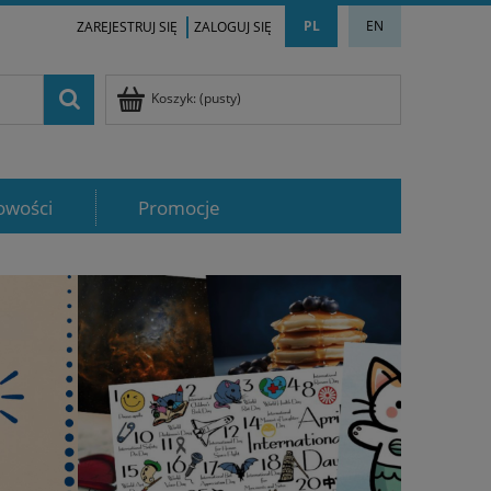
PL
EN
ZAREJESTRUJ SIĘ
ZALOGUJ SIĘ
Koszyk:
(pusty)
owości
Promocje