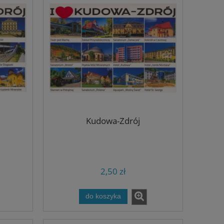
Kudowa-Zdrój
2,50 zł
do koszyka