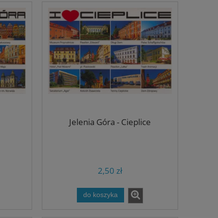
Jelenia Góra - Cieplice
2,50 zł
do koszyka