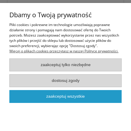
Dbamy o Twoją prywatność
NOWOŚĆ
Pliki cookies i pokrewne im technologie umożliwiają poprawne
działanie strony i pomagają nam dostosować ofertę do Twoich
potrzeb. Możesz zaakceptować wykorzystanie przez nas wszystkich
tych plików i przejść do sklepu lub dostosować użycie plików do
swoich preferencji, wybierając opcję "Dostosuj zgody".
Więcej o plikach cookies przeczytasz w naszej Polityce prywatności.
zaakceptuj tylko niezbędne
dostosuj zgody
Mruczaste Wakacje
zaakceptuj wszystkie
3,00 zł