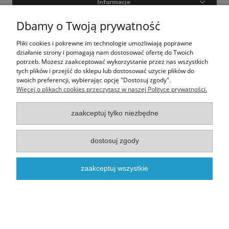
Informacje
Dbamy o Twoją prywatność
Moje konto
Pliki cookies i pokrewne im technologie umożliwiają poprawne
O nas
działanie strony i pomagają nam dostosować ofertę do Twoich
potrzeb. Możesz zaakceptować wykorzystanie przez nas wszystkich
tych plików i przejść do sklepu lub dostosować użycie plików do
swoich preferencji, wybierając opcję "Dostosuj zgody".
Realizacja - onisoft.pl
|
Sklep internetowy shoper
Więcej o plikach cookies przeczytasz w naszej Polityce prywatności.
pokaż pełną wersję strony
zaakceptuj tylko niezbędne
dostosuj zgody
zaakceptuj wszystkie