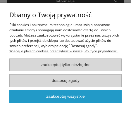
Informacje
Dbamy o Twoją prywatność
Moje konto
Pliki cookies i pokrewne im technologie umożliwiają poprawne
O nas
działanie strony i pomagają nam dostosować ofertę do Twoich
potrzeb. Możesz zaakceptować wykorzystanie przez nas wszystkich
tych plików i przejść do sklepu lub dostosować użycie plików do
swoich preferencji, wybierając opcję "Dostosuj zgody".
Realizacja - onisoft.pl
|
Sklep internetowy shoper
Więcej o plikach cookies przeczytasz w naszej Polityce prywatności.
pokaż pełną wersję strony
zaakceptuj tylko niezbędne
dostosuj zgody
zaakceptuj wszystkie