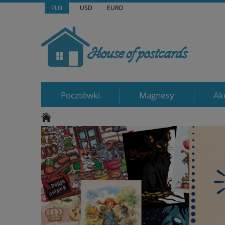
PLN
USD
EURO
Pocztówki
Magnesy
Ak