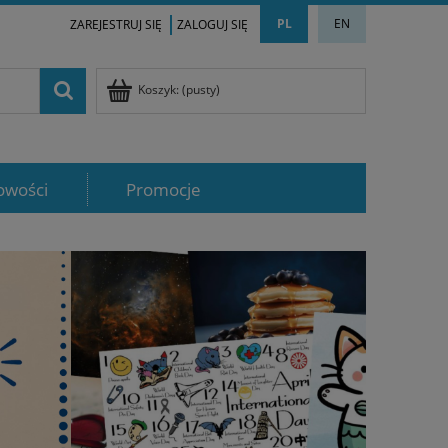
PL
EN
ZAREJESTRUJ SIĘ
ZALOGUJ SIĘ
Koszyk:
(pusty)
owości
Promocje