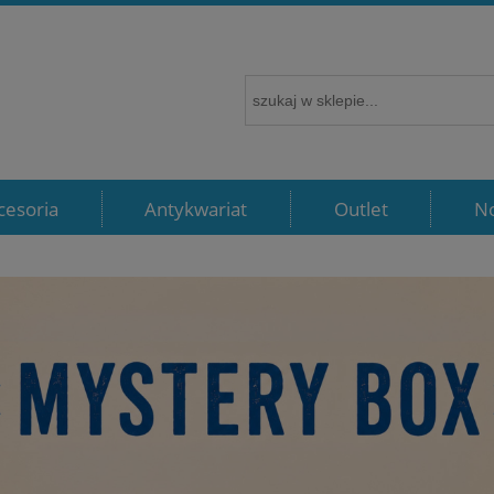
cesoria
Antykwariat
Outlet
N