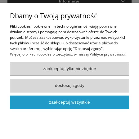
Informacje
Dbamy o Twoją prywatność
Moje konto
Pliki cookies i pokrewne im technologie umożliwiają poprawne
O nas
działanie strony i pomagają nam dostosować ofertę do Twoich
potrzeb. Możesz zaakceptować wykorzystanie przez nas wszystkich
tych plików i przejść do sklepu lub dostosować użycie plików do
swoich preferencji, wybierając opcję "Dostosuj zgody".
Realizacja - onisoft.pl
|
Sklep internetowy shoper
Więcej o plikach cookies przeczytasz w naszej Polityce prywatności.
pokaż pełną wersję strony
zaakceptuj tylko niezbędne
dostosuj zgody
zaakceptuj wszystkie