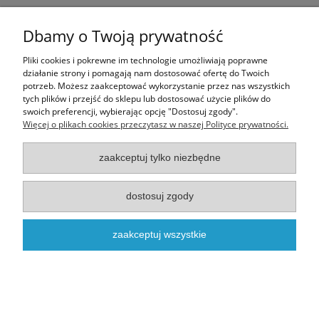
Ten produkt jest niedostępny.
Dbamy o Twoją prywatność
Informacje
Pliki cookies i pokrewne im technologie umożliwiają poprawne
działanie strony i pomagają nam dostosować ofertę do Twoich
potrzeb. Możesz zaakceptować wykorzystanie przez nas wszystkich
Moje konto
tych plików i przejść do sklepu lub dostosować użycie plików do
swoich preferencji, wybierając opcję "Dostosuj zgody".
Więcej o plikach cookies przeczytasz w naszej Polityce prywatności.
O nas
zaakceptuj tylko niezbędne
Realizacja - onisoft.pl
|
Sklep internetowy shoper
dostosuj zgody
pokaż pełną wersję strony
zaakceptuj wszystkie