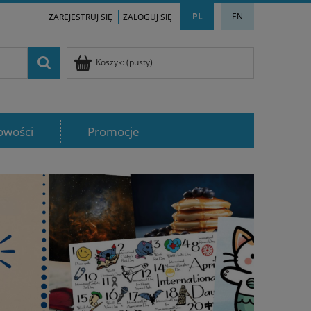
PL
EN
ZAREJESTRUJ SIĘ
ZALOGUJ SIĘ
Koszyk:
(pusty)
owości
Promocje