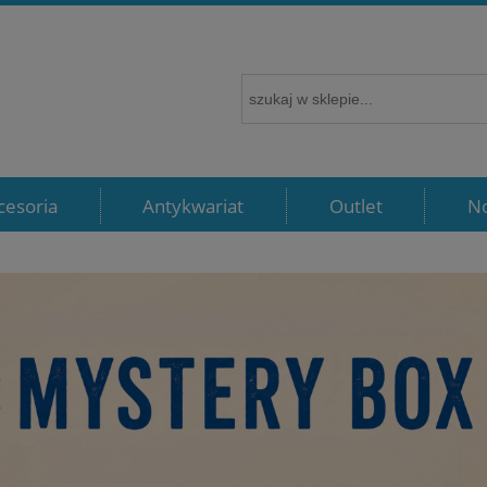
cesoria
Antykwariat
Outlet
N