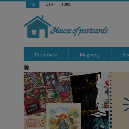
PLN
USD
EURO
Pocztówki
Magnesy
Ak