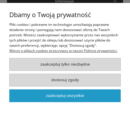
Informacje
Dbamy o Twoją prywatność
Moje konto
Pliki cookies i pokrewne im technologie umożliwiają poprawne
O nas
działanie strony i pomagają nam dostosować ofertę do Twoich
potrzeb. Możesz zaakceptować wykorzystanie przez nas wszystkich
tych plików i przejść do sklepu lub dostosować użycie plików do
swoich preferencji, wybierając opcję "Dostosuj zgody".
Realizacja - onisoft.pl
|
Sklep internetowy shoper
Więcej o plikach cookies przeczytasz w naszej Polityce prywatności.
pokaż pełną wersję strony
zaakceptuj tylko niezbędne
dostosuj zgody
zaakceptuj wszystkie