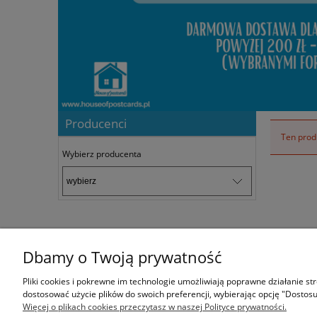
Producenci
Ten produ
Wybierz producenta
Dbamy o Twoją prywatność
Informacje
Pliki cookies i pokrewne im technologie umożliwiają poprawne działanie s
dostosować użycie plików do swoich preferencji, wybierając opcję "Dostosu
Regulamin
Więcej o plikach cookies przeczytasz w naszej Polityce prywatności.
Polityka prywatności