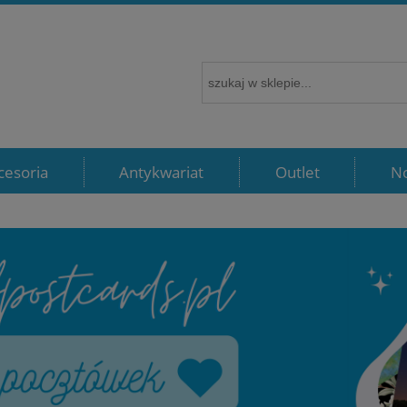
cesoria
Antykwariat
Outlet
N