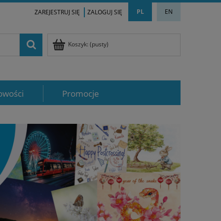
PL
EN
ZAREJESTRUJ SIĘ
ZALOGUJ SIĘ
Koszyk:
(pusty)
owości
Promocje