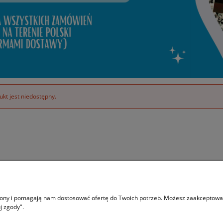
kt jest niedostępny.
Moje konto
O na
trony i pomagają nam dostosować ofertę do Twoich potrzeb. Możesz zaakceptować 
j zgody".
Twoje zamówienia
Kont
Ustawienia konta
Blog