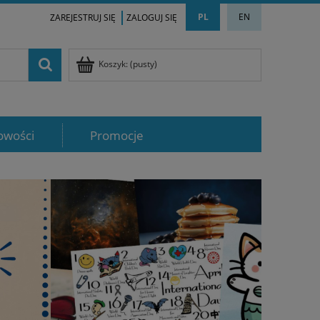
PL
EN
ZAREJESTRUJ SIĘ
ZALOGUJ SIĘ
Koszyk:
(pusty)
owości
Promocje