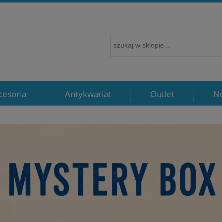
cesoria
Antykwariat
Outlet
N