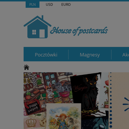
PLN
USD
EURO
Pocztówki
Magnesy
Ak