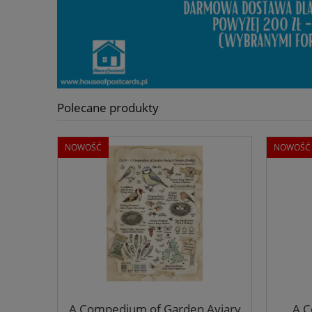
Polecane produkty
NOWOŚĆ
NOWOŚĆ
A Compedium of Garden Aviary
A 