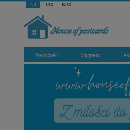
PLN
USD
EURO
Pocztówki
Magnesy
Ak