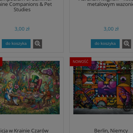
ine Companions & Pet
metalowym wazoni
Studies
3,00 zł
3,00 zł
do koszyka
do koszyka
NOWOŚĆ
licja w Krainie Czarów
Berlin, Niemcy