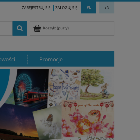
PL
EN
ZAREJESTRUJ SIĘ
ZALOGUJ SIĘ
Koszyk:
(pusty)
owości
Promocje