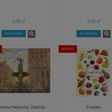
3,00 zł
3,00 zł
do koszyka
do koszyka
NOWOŚĆ
tanna Neptuna, Gdańsk
Fruities