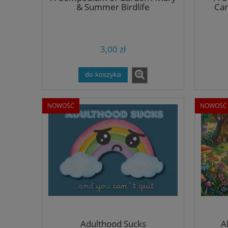
& Summer Birdlife
Can
3,00 zł
do koszyka
NOWOŚĆ
NOWOŚĆ
Adulthood Sucks
A