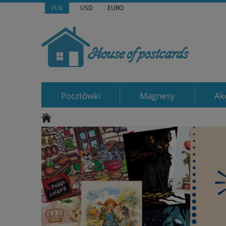
PLN
USD
EURO
Pocztówki
Magnesy
Ak