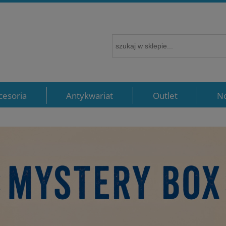
cesoria
Antykwariat
Outlet
N