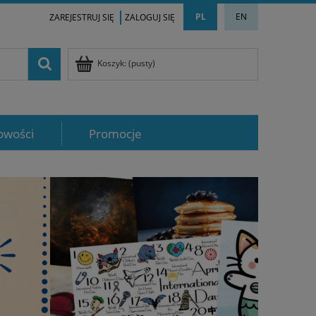
PL
EN
ZAREJESTRUJ SIĘ
ZALOGUJ SIĘ
Koszyk:
(pusty)
owości
Promocje