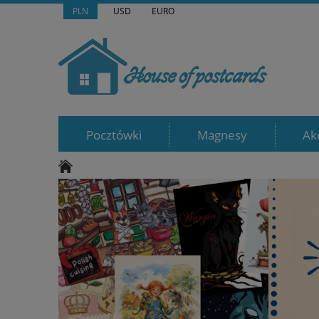
PLN
USD
EURO
Pocztówki
Magnesy
Ak