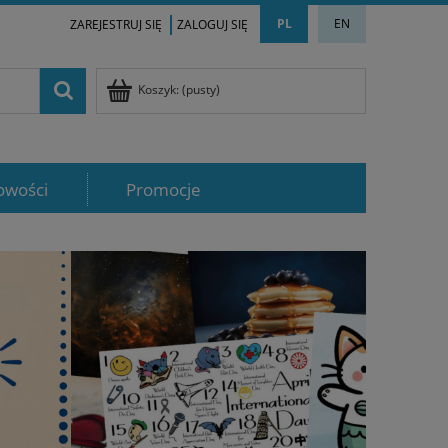
PL
EN
ZAREJESTRUJ SIĘ
ZALOGUJ SIĘ
Koszyk:
(pusty)
owości
Promocje