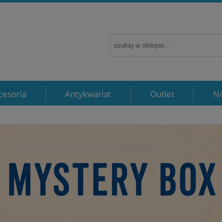
cesoria
Antykwariat
Outlet
N