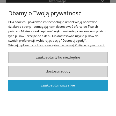
Informacje
Dbamy o Twoją prywatność
Moje konto
Pliki cookies i pokrewne im technologie umożliwiają poprawne
O nas
działanie strony i pomagają nam dostosować ofertę do Twoich
potrzeb. Możesz zaakceptować wykorzystanie przez nas wszystkich
tych plików i przejść do sklepu lub dostosować użycie plików do
swoich preferencji, wybierając opcję "Dostosuj zgody".
Realizacja - onisoft.pl
|
Sklep internetowy shoper
Więcej o plikach cookies przeczytasz w naszej Polityce prywatności.
pokaż pełną wersję strony
zaakceptuj tylko niezbędne
dostosuj zgody
zaakceptuj wszystkie