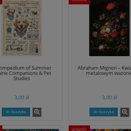
Compedium of Summer
Abraham Mignon – Kwi
ine Companions & Pet
metalowym wazoni
Studies
3,00 zł
3,00 zł
do koszyka
do koszyka
NOWOŚĆ