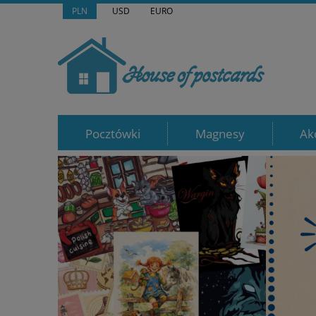
PLN
USD
EURO
Pocztówki
Magnesy
Ak