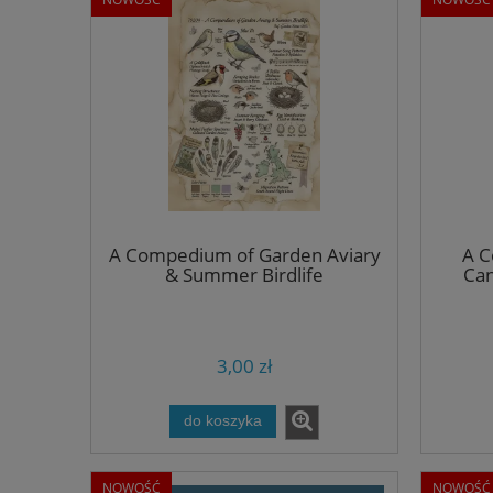
A Compedium of Garden Aviary
A 
& Summer Birdlife
Can
3,00 zł
do koszyka
NOWOŚĆ
NOWOŚĆ