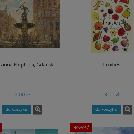
tanna Neptuna, Gdańsk
Fruities
3,00 zł
3,00 zł
do koszyka
do koszyka
NOWOŚĆ