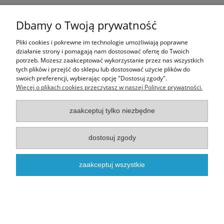
Ten produkt jest niedostępny.
Dbamy o Twoją prywatność
Informacje
Pliki cookies i pokrewne im technologie umożliwiają poprawne
działanie strony i pomagają nam dostosować ofertę do Twoich
potrzeb. Możesz zaakceptować wykorzystanie przez nas wszystkich
Moje konto
tych plików i przejść do sklepu lub dostosować użycie plików do
swoich preferencji, wybierając opcję "Dostosuj zgody".
Więcej o plikach cookies przeczytasz w naszej Polityce prywatności.
O nas
zaakceptuj tylko niezbędne
Realizacja - onisoft.pl
|
Sklep internetowy shoper
dostosuj zgody
pokaż pełną wersję strony
zaakceptuj wszystkie