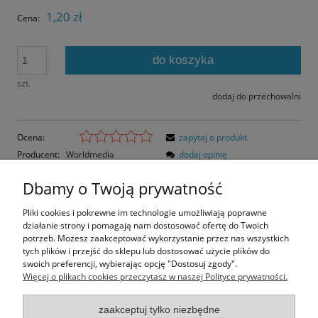
1,20 zł
Cena:
do koszyka
szt.
dodaj do przechowalni
Ocena:
zapytaj o produkt
Producent:
Worldmedia
dodaj opinię
Kod produktu:
Z0301
Dbamy o Twoją prywatność
Opis
Pliki cookies i pokrewne im technologie umożliwiają poprawne
działanie strony i pomagają nam dostosować ofertę do Twoich
Opinie o produkcie (0)
potrzeb. Możesz zaakceptować wykorzystanie przez nas wszystkich
tych plików i przejść do sklepu lub dostosować użycie plików do
swoich preferencji, wybierając opcję "Dostosuj zgody".
Rozmiar pocztówki: 14,8x10,6 cm
Więcej o plikach cookies przeczytasz w naszej Polityce prywatności.
Papier błyszczący
zaakceptuj tylko niezbędne
Informacje