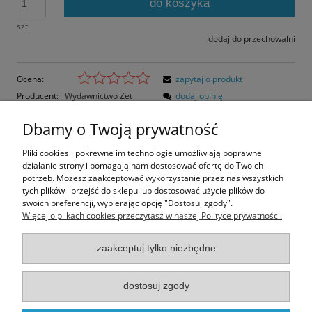
do koszyka
szt.
dodaj do przechowalni
Ocena:
zapytaj o produkt
Producent:
Wydawnictwo Zet
dodaj opinię
Kod produktu:
A154
Dbamy o Twoją prywatność
Opis
Pliki cookies i pokrewne im technologie umożliwiają poprawne
działanie strony i pomagają nam dostosować ofertę do Twoich
Opinie o produkcie (0)
potrzeb. Możesz zaakceptować wykorzystanie przez nas wszystkich
tych plików i przejść do sklepu lub dostosować użycie plików do
swoich preferencji, wybierając opcję "Dostosuj zgody".
Rozmiar pocztówki: 14,8x10,6 cm
Więcej o plikach cookies przeczytasz w naszej Polityce prywatności.
Papier błyszczący
zaakceptuj tylko niezbędne
Informacje
dostosuj zgody
Moje konto