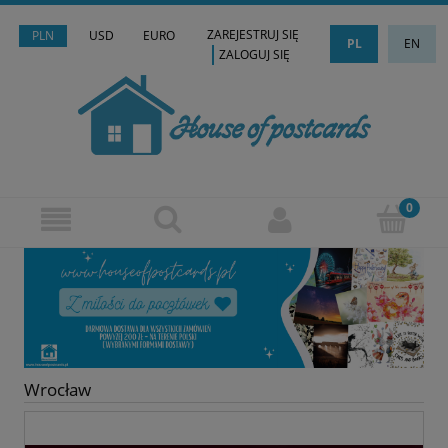
ZAREJESTRUJ SIĘ
PLN
USD
EURO
PL
EN
ZALOGUJ SIĘ
Wrocław