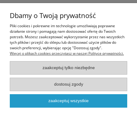
Ten produkt jest niedostępny.
Dbamy o Twoją prywatność
Informacje
Pliki cookies i pokrewne im technologie umożliwiają poprawne
działanie strony i pomagają nam dostosować ofertę do Twoich
potrzeb. Możesz zaakceptować wykorzystanie przez nas wszystkich
Moje konto
tych plików i przejść do sklepu lub dostosować użycie plików do
swoich preferencji, wybierając opcję "Dostosuj zgody".
Więcej o plikach cookies przeczytasz w naszej Polityce prywatności.
O nas
zaakceptuj tylko niezbędne
Realizacja - onisoft.pl
|
Sklep internetowy shoper
dostosuj zgody
pokaż pełną wersję strony
zaakceptuj wszystkie