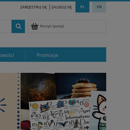
PL
EN
ZAREJESTRUJ SIĘ
ZALOGUJ SIĘ
Koszyk:
(pusty)
owości
Promocje