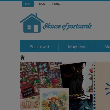
PLN
USD
EURO
Pocztówki
Magnesy
Ak