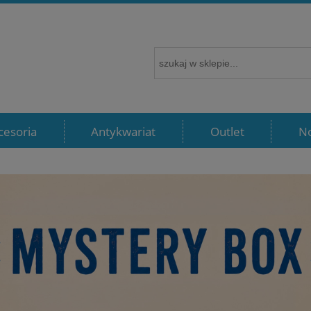
cesoria
Antykwariat
Outlet
N