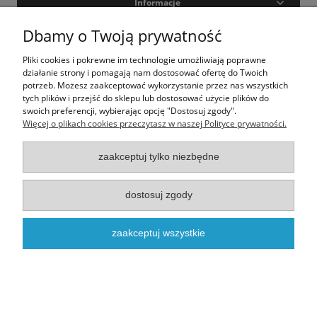
Informacje
Dbamy o Twoją prywatność
Moje konto
Pliki cookies i pokrewne im technologie umożliwiają poprawne
O nas
działanie strony i pomagają nam dostosować ofertę do Twoich
potrzeb. Możesz zaakceptować wykorzystanie przez nas wszystkich
tych plików i przejść do sklepu lub dostosować użycie plików do
swoich preferencji, wybierając opcję "Dostosuj zgody".
Realizacja - onisoft.pl
|
Sklep internetowy shoper
Więcej o plikach cookies przeczytasz w naszej Polityce prywatności.
pokaż pełną wersję strony
zaakceptuj tylko niezbędne
dostosuj zgody
zaakceptuj wszystkie