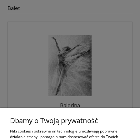
Balet
Balerina
Dbamy o Twoją prywatność
Pliki cookies i pokrewne im technologie umożliwiają poprawne
3,00 zł
działanie strony i pomagają nam dostosować ofertę do Twoich