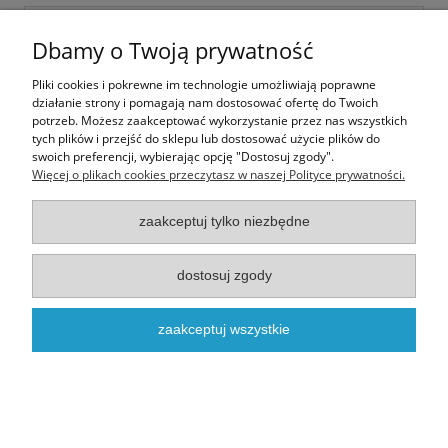
Dbamy o Twoją prywatność
Pliki cookies i pokrewne im technologie umożliwiają poprawne
działanie strony i pomagają nam dostosować ofertę do Twoich
potrzeb. Możesz zaakceptować wykorzystanie przez nas wszystkich
tych plików i przejść do sklepu lub dostosować użycie plików do
swoich preferencji, wybierając opcję "Dostosuj zgody".
Więcej o plikach cookies przeczytasz w naszej Polityce prywatności.
zaakceptuj tylko niezbędne
Halloween Full Moon
dostosuj zgody
zaakceptuj wszystkie
3,00 zł