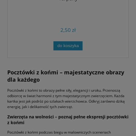
2,50 zł
do koszyka
Pocztówki z końmi – majestatyczne obrazy
dla każdego
Pocztówki z końmi to obrazy pełne siły, elegancji i uroku. Przenoszą
odbiorcę w świat harmonii z tym majestatycznym zwierzęciem. Każda
kartka jest jak podróż po szlakach wierzchowca. Odkryj zarówno dziką
energię, jak i delikatność tych zwierząt.
Zwierzęta na wolności – poznaj pełne ekspresji pocztówki
z końmi
Pocztówki z końmi podczas biegu w malowniczych sceneriach