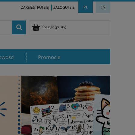
PL
EN
ZAREJESTRUJ SIĘ
ZALOGUJ SIĘ
Koszyk:
(pusty)
owości
Promocje