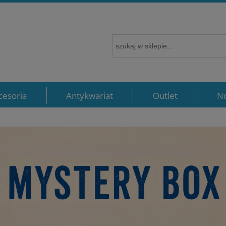
cesoria
Antykwariat
Outlet
N