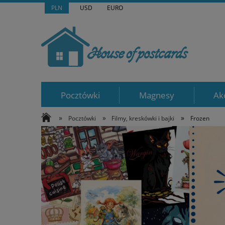
PLN
USD
EURO
Pocztówki
Magnesy
Ak
»
»
»
Pocztówki
Filmy, kreskówki i bajki
Frozen