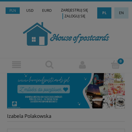
ZAREJESTRUJ SIĘ
PLN
USD
EURO
PL
EN
ZALOGUJ SIĘ
Izabela Polakowska