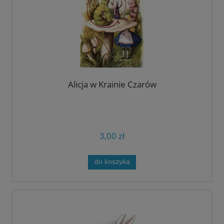
Alicja w Krainie Czarów
3,00 zł
do koszyka