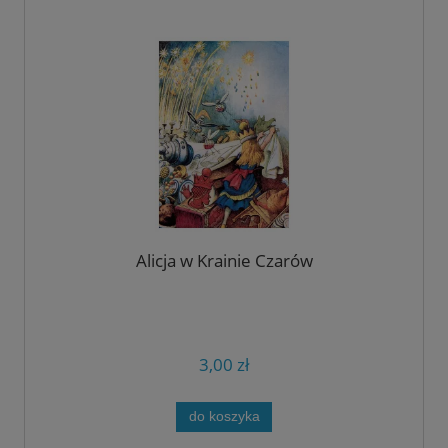
Alicja w Krainie Czarów
3,00 zł
do koszyka