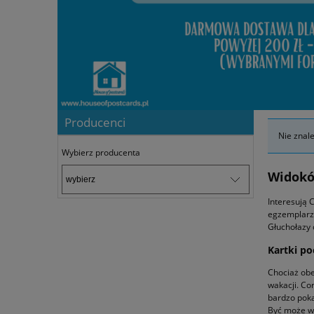
Producenci
Nie znal
Wybierz producenta
Widokó
Interesują 
egzemplarze
Głuchołazy 
Kartki po
Chociaż obe
wakacji. Cor
bardzo poka
Być może wi