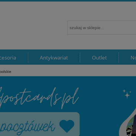
cesoria
Antykwariat
Outlet
N
polskie