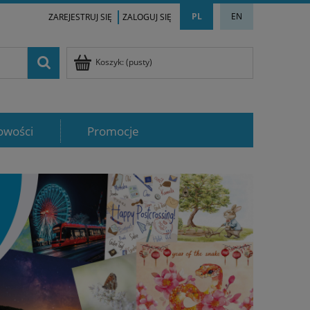
PL
EN
ZAREJESTRUJ SIĘ
ZALOGUJ SIĘ
Koszyk:
(pusty)
owości
Promocje