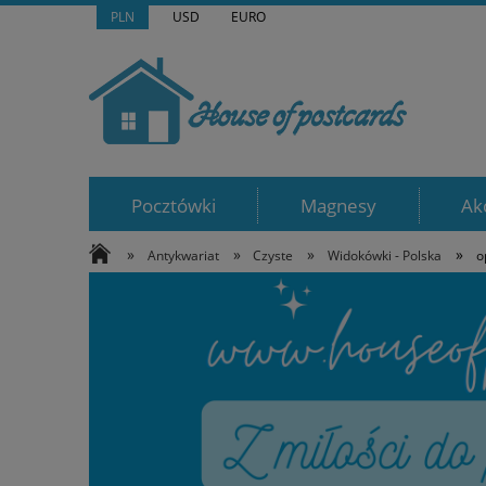
PLN
USD
EURO
Pocztówki
Magnesy
Ak
»
»
»
»
Antykwariat
Czyste
Widokówki - Polska
o