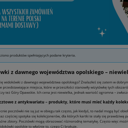
eziono produktów spełniających podane kryteria.
wki z dawnego województwa opolskiego – niewie
Cię widokówki z dawnego województwa opolskiego? Znalazłeś się zatem w dobrym mi
 przedstawiające miejsca, które w przeszłości stanowiły wizytówkę tych obszaró
czy też Góry Opawskie. Ich cena jest niewielka, jednak wartość ogromna – zwłaszcz
cztowe z antykwariatu – produkty, które musi mieć każdy kolek
cnie pocztówki nie są już w obiegu tak często, jak kiedyś, to nadal mogą być obie
az częściej spotyka się kolekcjonerów, dla których kartki te stały się prawdziwą 
źne zbiory. Pocztówki mogą obrazować różnorodną tematykę. Często więc można
dokówki opolskie to właśnie to, czego Ci brakuje.