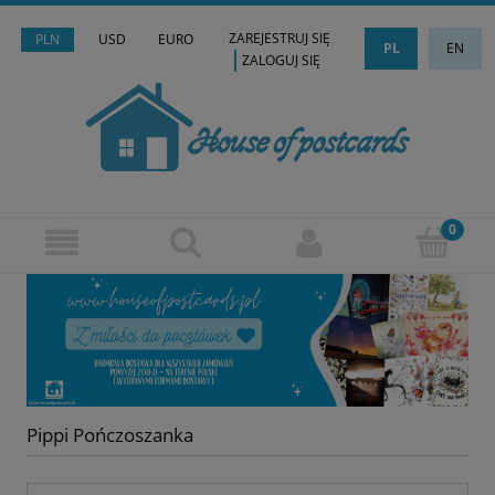
ZAREJESTRUJ SIĘ
PLN
USD
EURO
PL
EN
ZALOGUJ SIĘ
Pippi Pończoszanka