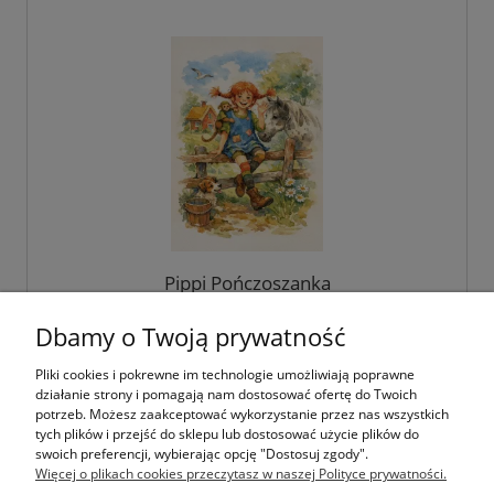
Pippi Pończoszanka
Dbamy o Twoją prywatność
Pliki cookies i pokrewne im technologie umożliwiają poprawne
3,00 zł
działanie strony i pomagają nam dostosować ofertę do Twoich
potrzeb. Możesz zaakceptować wykorzystanie przez nas wszystkich
tych plików i przejść do sklepu lub dostosować użycie plików do
swoich preferencji, wybierając opcję "Dostosuj zgody".
do koszyka
Więcej o plikach cookies przeczytasz w naszej Polityce prywatności.