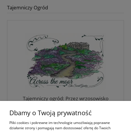
Tajemniczy Ogród
Tajemniczy ogród: Przez wrzosowisko
Dbamy o Twoją prywatność
Pliki cookies i pokrewne im technologie umożliwiają poprawne
3,00 zł
działanie strony i pomagają nam dostosować ofertę do Twoich