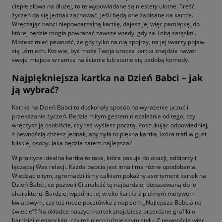
ciepłe słowa na dłużej, to te wypowiadane są niestety ulotne. Treść
życzeń da się jednak zachować, jeśli będą one zapisane na kartce.
Wręczając babci niepowtarzalną kartkę, dajesz jej więc pamiątkę, do
której będzie mogła powracać zawsze wtedy, gdy za Tobą zatęskni.
Możesz mieć pewność, że gdy tylko na nią spojrzy, na jej twarzy pojawi
się uśmiech. Kto wie, być może Twoja urocza kartka znajdzie nawet
swoje miejsce w ramce na ścianie lub stanie się ozdobą komody.
Najpiękniejsza kartka na Dzień Babci – jak
ją wybrać?
Kartka na Dzień Babci to doskonały sposób na wyrażenie uczuć i
przekazanie życzeń. Będzie miłym gestem niezależnie od tego, czy
wręczysz ją osobiście, czy też wyślesz pocztą. Poszukując odpowiedniej,
z pewnością chcesz jednak, aby była to piękna kartka, która trafi w gust
bliskiej osoby. Jaka będzie zatem najlepsza?
W praktyce idealna kartka to taka, która pasuje do okazji, odbiorcy i
łączącej Was relacji. Każda babcia jest inna i ma różne upodobania.
Wiedząc o tym, zgromadziliśmy całkiem pokaźny asortyment kartek na
Dzień Babci, co pozwoli Ci znaleźć tę najbardziej dopasowaną do jej
charakteru. Bardziej wpadnie jej w oko kartka z pięknym motywem
kwiatowym, czy też może pocztówka z napisem „Najlepsza Babcia na
świecie”? Na okładce naszych kartek znajdziesz przeróżne grafiki o
bardziej eleganckim, czy też nieco luźniejszym stylu. Z pewnością więc