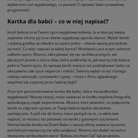
wybierzesz coś wyjątkowego, co pozwoli Ci sprawić babci prawdziwą
przyjemność.
Kartka dla babci – co w niej napisać?
Jeżeli babcia to w Twoim życiu wyjątkowa kobieta, to w dniu jej święta
zapewne chcesz jej to w równie wyjątkowy sposób okazać. Wybór kartki
z piękną grafiką na okładce to zatem jedno – równie ważna jest jednak
jej treść. Co więc napisać w takiej kartce? Możliwości jest w tym zakresie
całkiem sporo. Możesz zdecydować się np. na kilka prostych, ale
płynących prosto z serca słów, które podkreślą to, jak ważną rolę babcia
pełni w Twoim życiu. Za sprawą kartki możesz też podziękować babci za
okazywane całe życie wsparcie i miłość. Świetny wybór to też różnego
rodzaju wierszyki, rymowanki i cytaty – może z filmu oglądanego
wspólnie lub czytanej przez babcię bajki?
Poza tym personalizowana kartka dla babci, która ma podkreślać
wyjątkowość Waszej relacji, może zawierać w środku wspólną fotografię
wzbudzającą ciepłe wspomnienia. Możesz mieć pewność, że połączenie
kartki ze zdjęciem sprawi, że Twoja babcia będzie absolutnie
zachwycona. A jeśli nie do końca masz pomysł na to, co właściwie
napisać, to możesz też postawić na kartki z gotowymi życzeniami.
Niemal każda kartka na Dzień Babci z naszej oferty zawiera życzenia,
pod którymi wystarczy się tylko podpisać. Możesz też dodać na końcu
okraszony serduszkami zwrot "Babciu, kocham Cię" lub po prostu