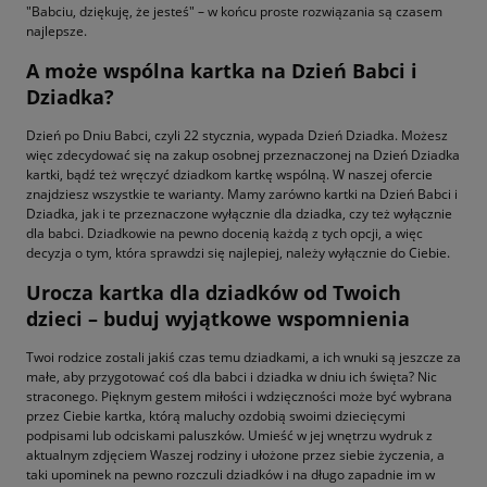
"Babciu, dziękuję, że jesteś" – w końcu proste rozwiązania są czasem
najlepsze.
A może wspólna kartka na Dzień Babci i
Dziadka?
Dzień po Dniu Babci, czyli 22 stycznia, wypada Dzień Dziadka. Możesz
więc zdecydować się na zakup osobnej przeznaczonej na Dzień Dziadka
kartki, bądź też wręczyć dziadkom kartkę wspólną. W naszej ofercie
znajdziesz wszystkie te warianty. Mamy zarówno kartki na Dzień Babci i
Dziadka, jak i te przeznaczone wyłącznie dla dziadka, czy też wyłącznie
dla babci. Dziadkowie na pewno docenią każdą z tych opcji, a więc
decyzja o tym, która sprawdzi się najlepiej, należy wyłącznie do Ciebie.
Urocza kartka dla dziadków od Twoich
dzieci – buduj wyjątkowe wspomnienia
Twoi rodzice zostali jakiś czas temu dziadkami, a ich wnuki są jeszcze za
małe, aby przygotować coś dla babci i dziadka w dniu ich święta? Nic
straconego. Pięknym gestem miłości i wdzięczności może być wybrana
przez Ciebie kartka, którą maluchy ozdobią swoimi dziecięcymi
podpisami lub odciskami paluszków. Umieść w jej wnętrzu wydruk z
aktualnym zdjęciem Waszej rodziny i ułożone przez siebie życzenia, a
taki upominek na pewno rozczuli dziadków i na długo zapadnie im w