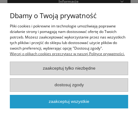
Informacje
Dbamy o Twoją prywatność
Moje konto
Pliki cookies i pokrewne im technologie umożliwiają poprawne
działanie strony i pomagają nam dostosować ofertę do Twoich
O nas
potrzeb. Możesz zaakceptować wykorzystanie przez nas wszystkich
tych plików i przejść do sklepu lub dostosować użycie plików do
swoich preferencji, wybierając opcję "Dostosuj zgody".
Realizacja - onisoft.pl
|
Sklep internetowy shoper
Więcej o plikach cookies przeczytasz w naszej Polityce prywatności.
pokaż pełną wersję strony
zaakceptuj tylko niezbędne
dostosuj zgody
zaakceptuj wszystkie