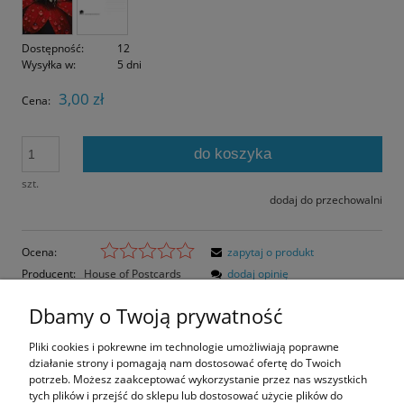
Dostępność:
12
Wysyłka w:
5 dni
3,00 zł
Cena:
do koszyka
szt.
dodaj do przechowalni
Ocena:
zapytaj o produkt
Producent:
House of Postcards
dodaj opinię
Kod produktu:
HoP2774
Dbamy o Twoją prywatność
Opis
Pliki cookies i pokrewne im technologie umożliwiają poprawne
działanie strony i pomagają nam dostosować ofertę do Twoich
Opinie o produkcie (0)
potrzeb. Możesz zaakceptować wykorzystanie przez nas wszystkich
tych plików i przejść do sklepu lub dostosować użycie plików do