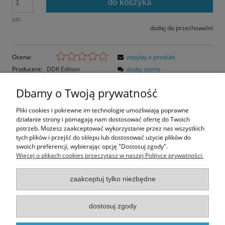
do koszyka
szt.
dodaj do przechowalni
Ocena:
zapytaj o produkt
Producent:
DDK Edition
dodaj opinię
Kod produktu:
8017
Dbamy o Twoją prywatność
Opis
Pliki cookies i pokrewne im technologie umożliwiają poprawne
działanie strony i pomagają nam dostosować ofertę do Twoich
Opinie o produkcie (0)
potrzeb. Możesz zaakceptować wykorzystanie przez nas wszystkich
tych plików i przejść do sklepu lub dostosować użycie plików do
swoich preferencji, wybierając opcję "Dostosuj zgody".
Rozmiar pocztówki: 14,8x10,5 cm
Więcej o plikach cookies przeczytasz w naszej Polityce prywatności.
Papier błyszczący
zaakceptuj tylko niezbędne
Informacje
dostosuj zgody
Moje konto