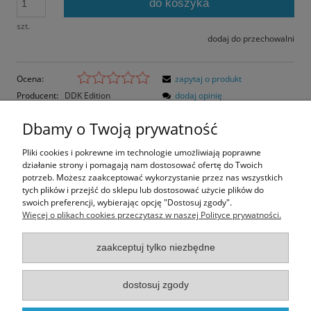
do koszyka
szt.
dodaj do przechowalni
Ocena:
zapytaj o produkt
Producent:
DDK Edition
dodaj opinię
Kod produktu:
8110
Dbamy o Twoją prywatność
Opis
Pliki cookies i pokrewne im technologie umożliwiają poprawne
działanie strony i pomagają nam dostosować ofertę do Twoich
Opinie o produkcie (0)
potrzeb. Możesz zaakceptować wykorzystanie przez nas wszystkich
tych plików i przejść do sklepu lub dostosować użycie plików do
swoich preferencji, wybierając opcję "Dostosuj zgody".
Rozmiar pocztówki: 14,8x10,5 cm
Więcej o plikach cookies przeczytasz w naszej Polityce prywatności.
Papier błyszczący
zaakceptuj tylko niezbędne
Informacje
dostosuj zgody
Moje konto