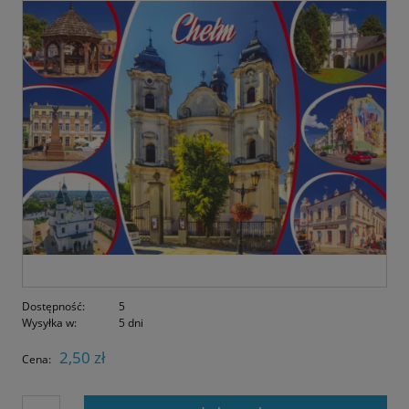
Dostępność:
5
Wysyłka w:
5 dni
2,50 zł
Cena: