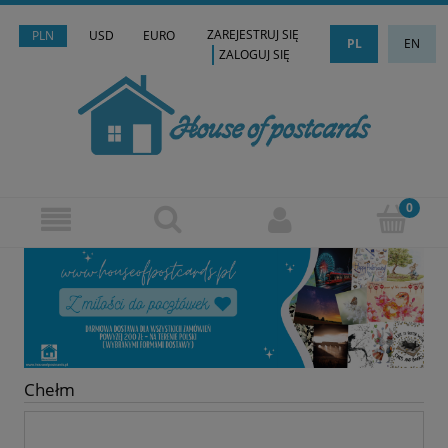
ZAREJESTRUJ SIĘ
PLN
USD
EURO
PL
EN
ZALOGUJ SIĘ
Chełm