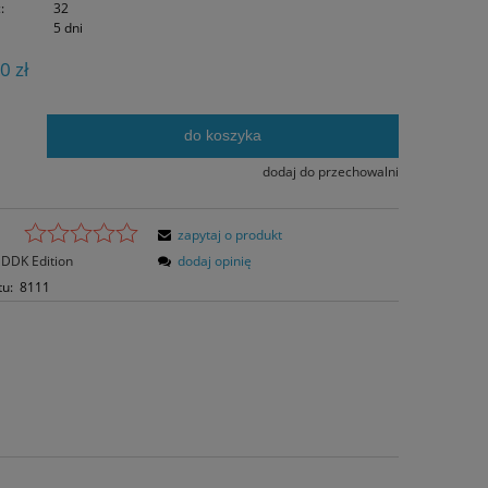
:
32
5 dni
0 zł
do koszyka
.
dodaj do przechowalni
zapytaj o produkt
DDK Edition
dodaj opinię
tu:
8111