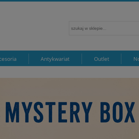
cesoria
Antykwariat
Outlet
N