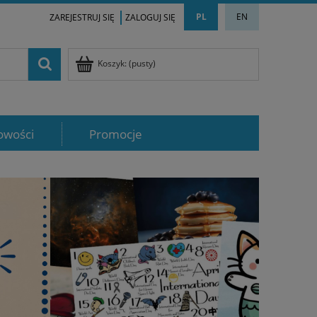
PL
EN
ZAREJESTRUJ SIĘ
ZALOGUJ SIĘ
Koszyk:
(pusty)
owości
Promocje