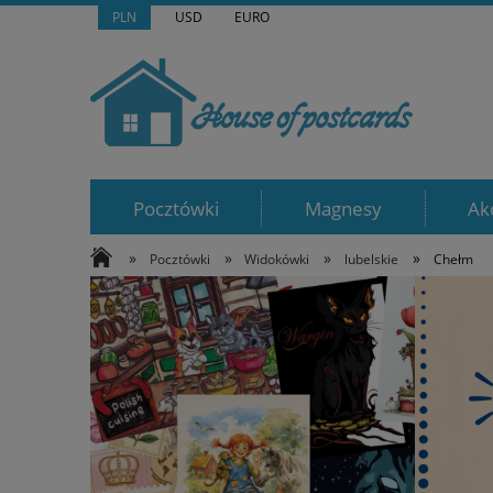
PLN
USD
EURO
Pocztówki
Magnesy
Ak
»
»
»
»
Pocztówki
Widokówki
lubelskie
Chełm