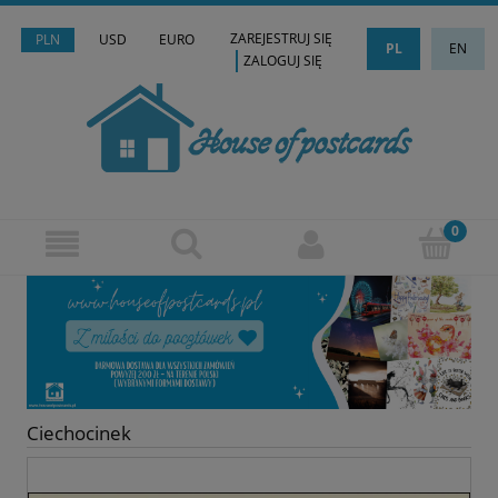
ZAREJESTRUJ SIĘ
PLN
USD
EURO
PL
EN
ZALOGUJ SIĘ
Ciechocinek