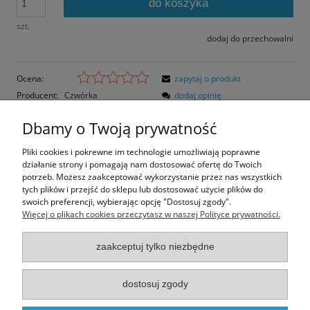
do koszyka
szt.
dodaj do przechowalni
Ocena:
zapytaj o produkt
Producent:
Czwórka
dodaj opinię
Kod produktu:
CIECH-04
Dbamy o Twoją prywatność
Opis
Pliki cookies i pokrewne im technologie umożliwiają poprawne
działanie strony i pomagają nam dostosować ofertę do Twoich
Opinie o produkcie (0)
potrzeb. Możesz zaakceptować wykorzystanie przez nas wszystkich
tych plików i przejść do sklepu lub dostosować użycie plików do
swoich preferencji, wybierając opcję "Dostosuj zgody".
Rozmiar pocztówki: 16,5x12 cm
Więcej o plikach cookies przeczytasz w naszej Polityce prywatności.
Papier matowy
zaakceptuj tylko niezbędne
Informacje
dostosuj zgody
Moje konto