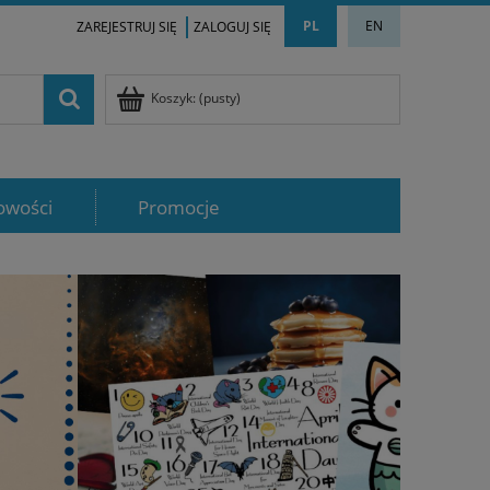
PL
EN
ZAREJESTRUJ SIĘ
ZALOGUJ SIĘ
Koszyk:
(pusty)
owości
Promocje