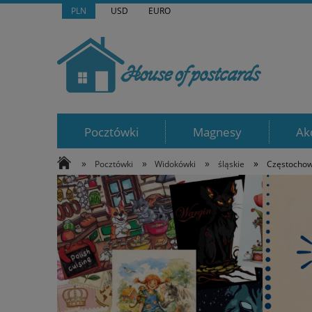
PLN
USD
EURO
Pocztówki
Magnesy
Ak
»
»
»
»
Pocztówki
Widokówki
śląskie
Częstocho