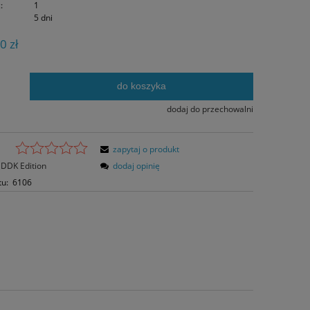
:
1
5 dni
0 zł
do koszyka
.
dodaj do przechowalni
zapytaj o produkt
DDK Edition
dodaj opinię
tu:
6106