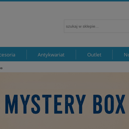
cesoria
Antykwariat
Outlet
N
wa