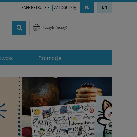
PL
EN
ZAREJESTRUJ SIĘ
ZALOGUJ SIĘ
Koszyk:
(pusty)
owości
Promocje