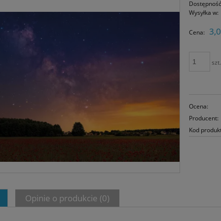
Dostępność
Wysyłka w:
3,0
Cena:
szt
Ocena:
Producent:
Kod produk
Opinie o produkcie (0)