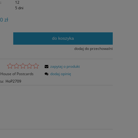
:
12
5 dni
0 zł
do koszyka
.
dodaj do przechowalni
zapytaj o produkt
House of Postcards
dodaj opinię
tu:
HoP2709