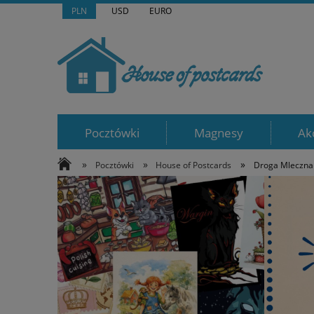
PLN
USD
EURO
Pocztówki
Magnesy
Ak
»
»
»
Pocztówki
House of Postcards
Droga Mleczna