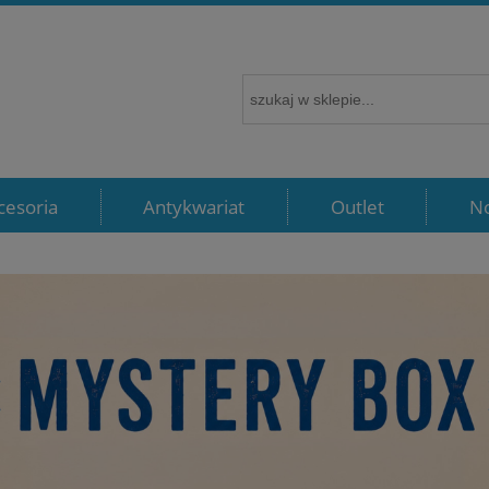
cesoria
Antykwariat
Outlet
N