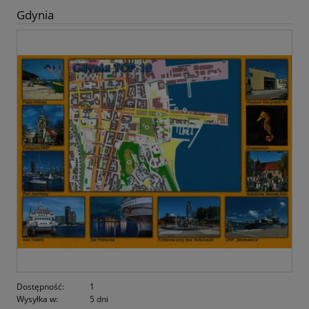
Gdynia
Dostępność:
1
Wysyłka w:
5 dni