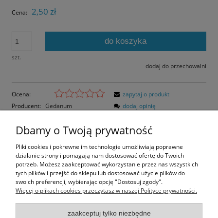
2,50 zł
Cena:
do koszyka
szt.
dodaj do przechowalni
Ocena:
zapytaj o produkt
Producent:
Gedanum
dodaj opinię
Kod produktu:
GDY-15-C
Dbamy o Twoją prywatność
Opis
Pliki cookies i pokrewne im technologie umożliwiają poprawne
działanie strony i pomagają nam dostosować ofertę do Twoich
Opinie o produkcie (0)
potrzeb. Możesz zaakceptować wykorzystanie przez nas wszystkich
tych plików i przejść do sklepu lub dostosować użycie plików do
swoich preferencji, wybierając opcję "Dostosuj zgody".
Rozmiar pocztówki: 14,8x10,5 cm
Więcej o plikach cookies przeczytasz w naszej Polityce prywatności.
Papier błyszczący
zaakceptuj tylko niezbędne