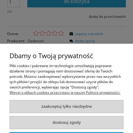
do koszyka
szt.
dodaj do przechowalni
Ocena:
zapytaj o produkt
Producent:
Gedanum
dodaj opinię
Kod produktu:
GDY-29-C
Dbamy o Twoją prywatność
Opis
Pliki cookies i pokrewne im technologie umożliwiają poprawne
działanie strony i pomagają nam dostosować ofertę do Twoich
Opinie o produkcie (0)
potrzeb. Możesz zaakceptować wykorzystanie przez nas wszystkich
tych plików i przejść do sklepu lub dostosować użycie plików do
swoich preferencji, wybierając opcję "Dostosuj zgody".
Rozmiar pocztówki: 14,8x10,5 cm
Więcej o plikach cookies przeczytasz w naszej Polityce prywatności.
Papier błyszczący
zaakceptuj tylko niezbędne
Informacje
dostosuj zgody
Moje konto