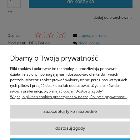
do koszyka
szt.
dodaj do przechowalni
Ocena:
zapytaj o produkt
Producent:
DDK Edition
dodaj opinię
Kod produktu:
6358
Dbamy o Twoją prywatność
Opis
Pliki cookies i pokrewne im technologie umożliwiają poprawne
działanie strony i pomagają nam dostosować ofertę do Twoich
Opinie o produkcie (0)
potrzeb. Możesz zaakceptować wykorzystanie przez nas wszystkich
tych plików i przejść do sklepu lub dostosować użycie plików do
swoich preferencji, wybierając opcję "Dostosuj zgody".
Rozmiar pocztówki: 14,8x10,5 cm
Więcej o plikach cookies przeczytasz w naszej Polityce prywatności.
Papier błyszczący
zaakceptuj tylko niezbędne
Informacje
dostosuj zgody
Moje konto