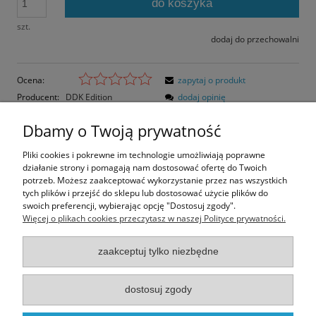
do koszyka
szt.
dodaj do przechowalni
Ocena:
zapytaj o produkt
Producent:
DDK Edition
dodaj opinię
Kod produktu:
7172
Dbamy o Twoją prywatność
Opis
Pliki cookies i pokrewne im technologie umożliwiają poprawne
działanie strony i pomagają nam dostosować ofertę do Twoich
Opinie o produkcie (0)
potrzeb. Możesz zaakceptować wykorzystanie przez nas wszystkich
tych plików i przejść do sklepu lub dostosować użycie plików do
swoich preferencji, wybierając opcję "Dostosuj zgody".
Rozmiar pocztówki: 14,4x10,4 cm
Więcej o plikach cookies przeczytasz w naszej Polityce prywatności.
Papier błyszczący
zaakceptuj tylko niezbędne
Informacje
dostosuj zgody
Moje konto