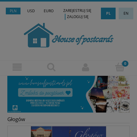
ZAREJESTRUJ SIĘ
PLN
USD
EURO
PL
EN
ZALOGUJ SIĘ
Głogów