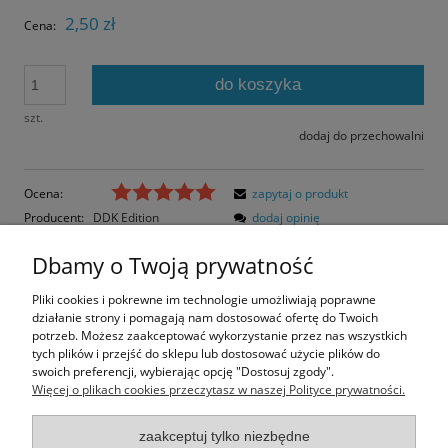
2,50 zł
Cena:
do koszyka
szt.
dodaj do przechowalni
Ocena:
zapytaj o produkt
Producent:
DDK Edition
dodaj opinię
Kod produktu:
5602
Dbamy o Twoją prywatność
Opis
Pliki cookies i pokrewne im technologie umożliwiają poprawne
działanie strony i pomagają nam dostosować ofertę do Twoich
Opinie o produkcie (0)
potrzeb. Możesz zaakceptować wykorzystanie przez nas wszystkich
tych plików i przejść do sklepu lub dostosować użycie plików do
swoich preferencji, wybierając opcję "Dostosuj zgody".
Rozmiar pocztówki: 14,8x10,5 cm
Więcej o plikach cookies przeczytasz w naszej Polityce prywatności.
Papier błyszczący
zaakceptuj tylko niezbędne
Informacje