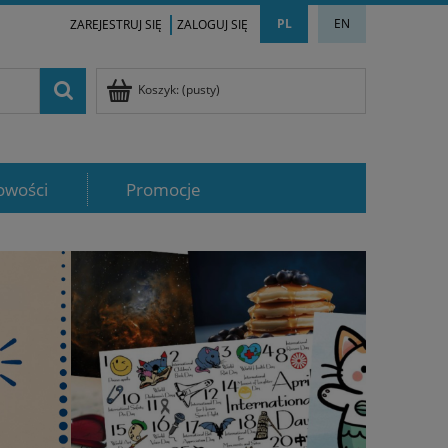
PL
EN
ZAREJESTRUJ SIĘ
ZALOGUJ SIĘ
Koszyk:
(pusty)
owości
Promocje