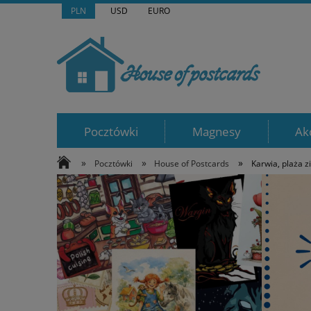
PLN
USD
EURO
Pocztówki
Magnesy
Ak
»
»
»
Pocztówki
House of Postcards
Karwia, plaża 