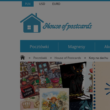
PLN
USD
EURO
Pocztówki
Magnesy
Ak
»
»
»
Pocztówki
House of Postcards
Koty na dachu