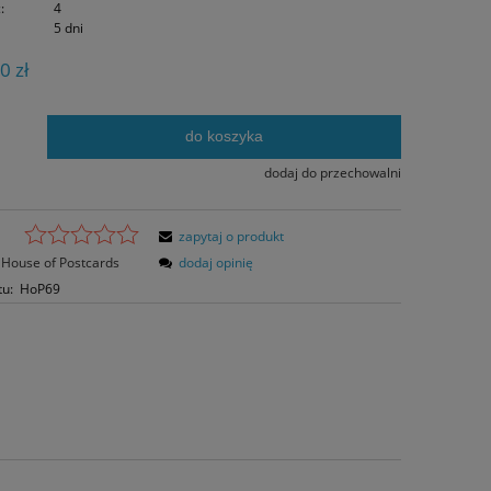
:
4
5 dni
0 zł
do koszyka
.
dodaj do przechowalni
zapytaj o produkt
House of Postcards
dodaj opinię
tu:
HoP69