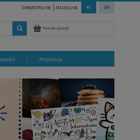
PL
EN
ZAREJESTRUJ SIĘ
ZALOGUJ SIĘ
Koszyk:
(pusty)
owości
Promocje