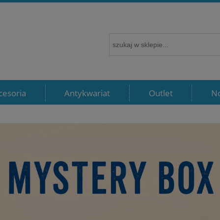
cesoria
Antykwariat
Outlet
N