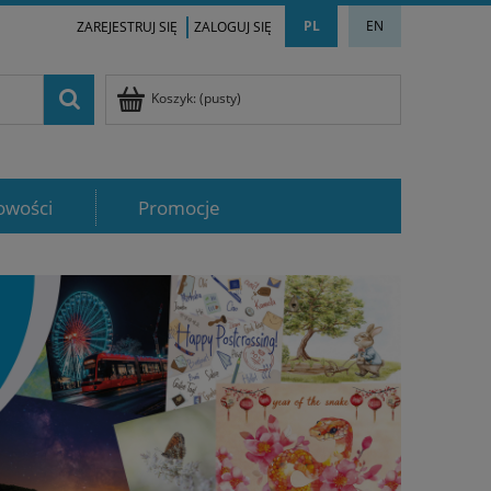
PL
EN
ZAREJESTRUJ SIĘ
ZALOGUJ SIĘ
Koszyk:
(pusty)
owości
Promocje