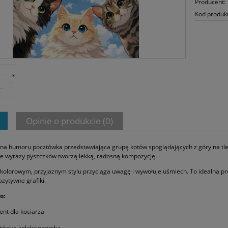
Producent:
Kod produk
Opinie o produkcie (0)
łna humoru pocztówka przedstawiająca grupę kotów spoglądających z góry na tle
e wyrazy pyszczków tworzą lekką, radosną kompozycję.
w kolorowym, przyjaznym stylu przyciąga uwagę i wywołuje uśmiech. To idealna p
zytywne grafiki.
o:
ent dla kociarza
tówka kolekcjonerska