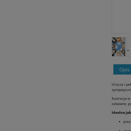
Opis
Urocza i pe
sympatyczn
Ilustracja 
zabawne, po
Idealna jak
prez
pocz