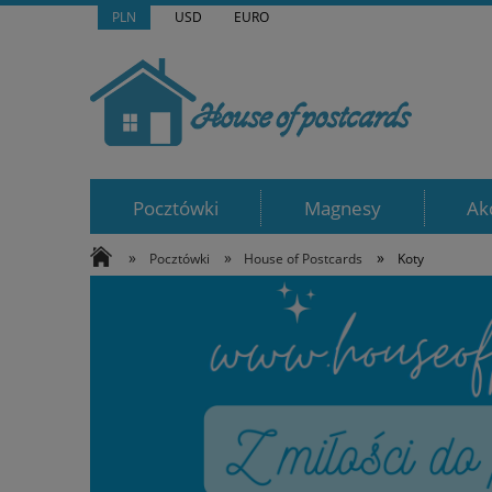
PLN
USD
EURO
Pocztówki
Magnesy
Ak
»
»
»
Pocztówki
House of Postcards
Koty