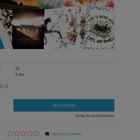
:
25
5 dni
0 zł
do koszyka
.
dodaj do przechowalni
zapytaj o produkt