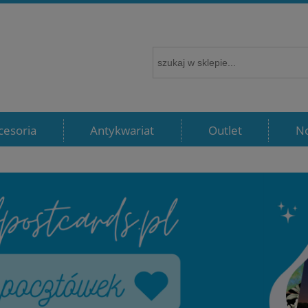
cesoria
Antykwariat
Outlet
N