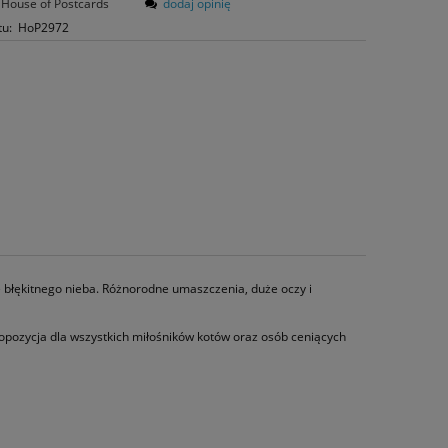
House of Postcards
dodaj opinię
tu:
HoP2972
 błękitnego nieba. Różnorodne umaszczenia, duże oczy i
ropozycja dla wszystkich miłośników kotów oraz osób ceniących