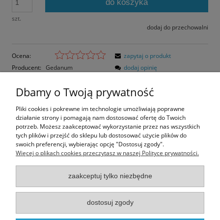
do koszyka
szt.
dodaj do przechowalni
Ocena:
zapytaj o produkt
Producent:
Gedanum
dodaj opinię
Kod produktu:
KRA-026-C
Dbamy o Twoją prywatność
Opis
Pliki cookies i pokrewne im technologie umożliwiają poprawne
działanie strony i pomagają nam dostosować ofertę do Twoich
Opinie o produkcie (0)
potrzeb. Możesz zaakceptować wykorzystanie przez nas wszystkich
tych plików i przejść do sklepu lub dostosować użycie plików do
swoich preferencji, wybierając opcję "Dostosuj zgody".
Rozmiar pocztówki: 14,8x10,5 cm
Więcej o plikach cookies przeczytasz w naszej Polityce prywatności.
Papier błyszczący
zaakceptuj tylko niezbędne
Informacje
dostosuj zgody
Moje konto