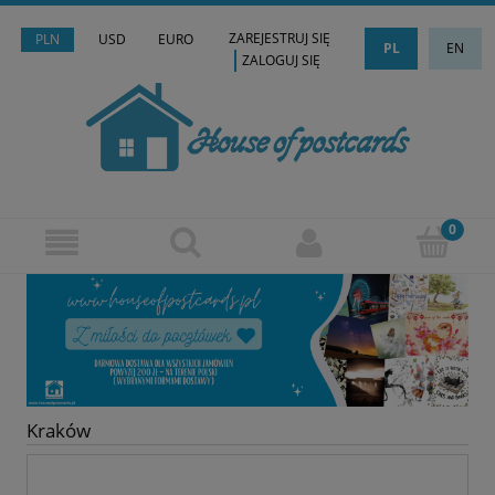
ZAREJESTRUJ SIĘ
PLN
USD
EURO
PL
EN
ZALOGUJ SIĘ
Kraków