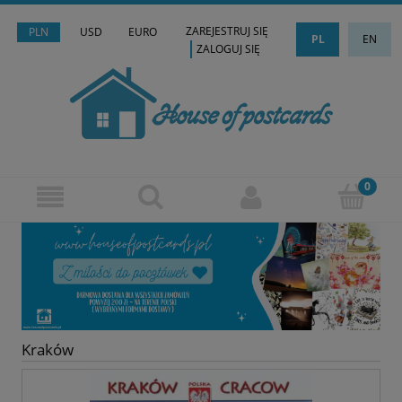
ZAREJESTRUJ SIĘ
PLN
USD
EURO
PL
EN
ZALOGUJ SIĘ
Kraków