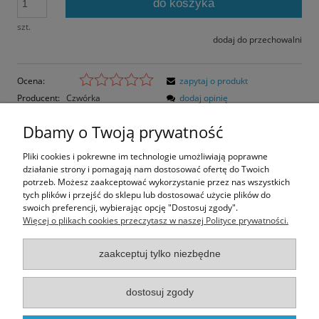
do koszyka
szt.
dodaj do przechowalni
Ocena:
zapytaj o produkt
Producent:
Czwórka
dodaj opinię
Kod produktu:
W309
Dbamy o Twoją prywatność
Opis
Pliki cookies i pokrewne im technologie umożliwiają poprawne
działanie strony i pomagają nam dostosować ofertę do Twoich
Opinie o produkcie (0)
potrzeb. Możesz zaakceptować wykorzystanie przez nas wszystkich
tych plików i przejść do sklepu lub dostosować użycie plików do
swoich preferencji, wybierając opcję "Dostosuj zgody".
Rozmiar pocztówki: 14,8x10,5 cm
Więcej o plikach cookies przeczytasz w naszej Polityce prywatności.
Papier błyszczący
zaakceptuj tylko niezbędne
Informacje
dostosuj zgody
Moje konto